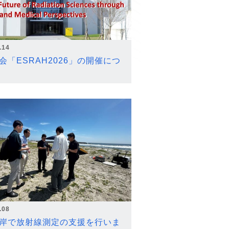
.14
会「ESRAH2026」の開催につ
.08
岸で放射線測定の支援を行いま