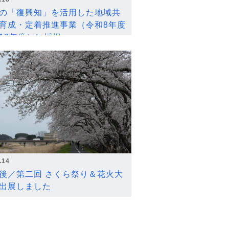
の「復興知」を活用した地域共
育成・定着推進事業（令和8年度
12年度）に採択
.14
後／第二回 さくら祭り＆花火大
出展しました