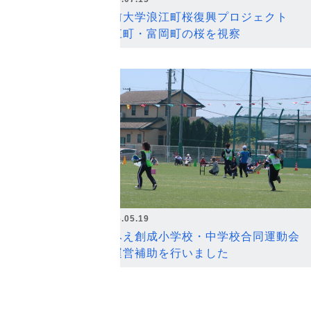
弘前大学浪江町桜復興プロジェクト
浪江町・富岡町の桜を視察
2026.05.19
なみえ創成小学校・中学校合同運動会
の運営補助を行いました