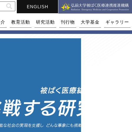
ENGLISH
紹介
教育活動
研究活動
刊行物
大学基金
ギャラリー