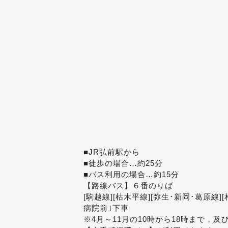
■JR弘前駅から
■徒歩の場合…約25分
■バス利用の場合…約15分
【路線バス】６番のりば
[駒越線][枯木平線][弥生･新岡･葛原線]
病院前｣下車
※4月～11月の10時から18時まで，及