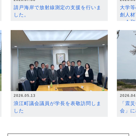
請戸海岸で放射線測定の支援を行いま
大学等
した。
創人材
～令和
2026.05.13
2026.04
浪江町議会議員が学長を表敬訪問しま
「震災
した
会」に