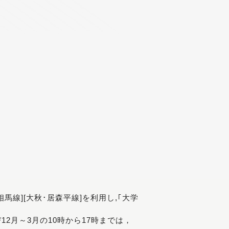
[相馬線][大秋･居森平線]を利用し,｢大学
び12月～3月の10時から17時までは，