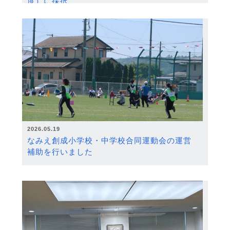
度）に採択
2026.05.19
なみえ創成小学校・中学校合同運動会の運営
補助を行いました