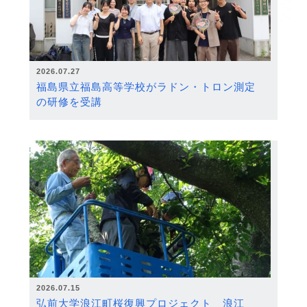
2026.07.27
福島県立福島高等学校がラドン・トロン測定
の研修を受講
2026.07.15
弘前大学浪江町桜復興プロジェクト 浪江