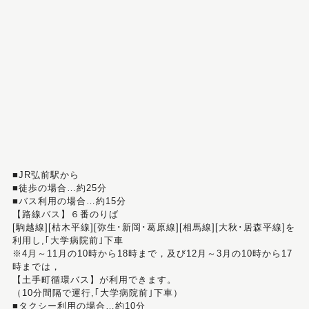
■JR弘前駅から
■徒歩の場合…約25分
■バス利用の場合…約15分
【路線バス】６番のりば
[駒越線][枯木平線][弥生･新岡･葛原線][相馬線][大秋･居森平線]を
利用し,｢大学病院前｣下車
※4月～11月の10時から18時まで，及び12月～3月の10時から17
時までは，
【土手町循環バス】が利用できます。
（10分間隔で運行,｢大学病院前｣下車）
■タクシー利用の場合…約10分