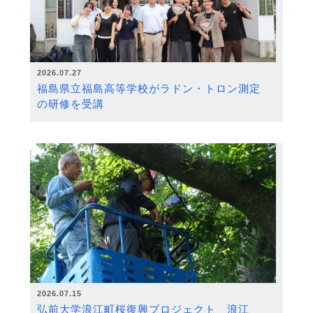
2026.07.27
福島県立福島高等学校がラドン・トロン測定
の研修を受講
2026.07.15
弘前大学浪江町桜復興プロジェクト 浪江