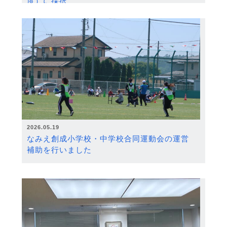
度）に採択
2026.05.19
なみえ創成小学校・中学校合同運動会の運営
補助を行いました