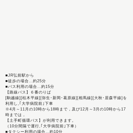
■JR弘前駅から
■徒歩の場合…約25分
■バス利用の場合…約15分
【路線バス】６番のりば
[駒越線][枯木平線][弥生･新岡･葛原線][相馬線][大秋･居森平線]を
利用し,｢大学病院前｣下車
※4月～11月の10時から18時まで，及び12月～3月の10時から17
時までは，
【土手町循環バス】が利用できます。
（10分間隔で運行,｢大学病院前｣下車）
■タクシー利用の場合…約10分