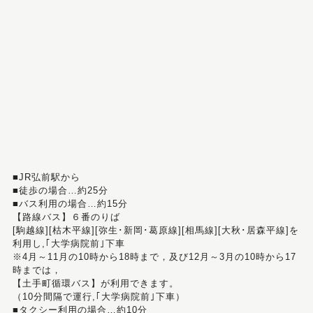
■JR弘前駅から
■徒歩の場合…約25分
■バス利用の場合…約15分
【路線バス】６番のりば
[駒越線][枯木平線][弥生･新岡･葛原線][相馬線][大秋･居森平線]を
利用し,｢大学病院前｣下車
※4月～11月の10時から18時まで，及び12月～3月の10時から17
時までは，
【土手町循環バス】が利用できます。
（10分間隔で運行,｢大学病院前｣下車）
■タクシー利用の場合…約10分