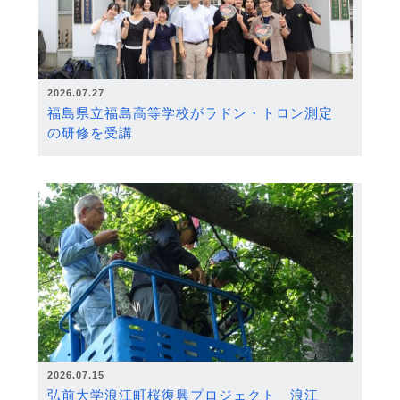
2026.07.27
福島県立福島高等学校がラドン・トロン測定
の研修を受講
2026.07.15
弘前大学浪江町桜復興プロジェクト 浪江