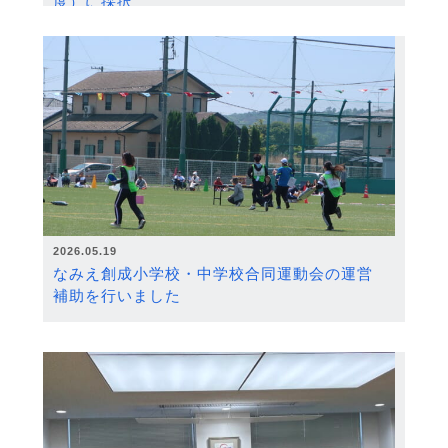
度）に採択
2026.05.19
なみえ創成小学校・中学校合同運動会の運営
補助を行いました