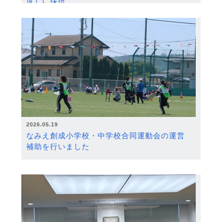
度）に採択
2026.05.19
なみえ創成小学校・中学校合同運動会の運営
補助を行いました