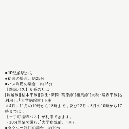
■JR弘前駅から
■徒歩の場合…約25分
■バス利用の場合…約15分
【路線バス】６番のりば
[駒越線][枯木平線][弥生･新岡･葛原線][相馬線][大秋･居森平線]を
利用し,｢大学病院前｣下車
※4月～11月の10時から18時まで，及び12月～3月の10時から17
時までは，
【土手町循環バス】が利用できます。
（10分間隔で運行,｢大学病院前｣下車）
■タクシー利用の場合…約10分