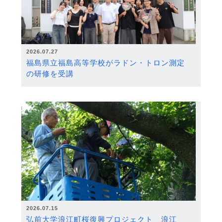
2026.07.27
福島県立福島高等学校がラドン・トロン測定
の研修を受講
2026.07.15
弘前大学浪江町桜復興プロジェクト 浪江