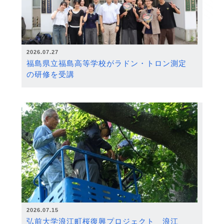
2026.07.27
福島県立福島高等学校がラドン・トロン測定
の研修を受講
2026.07.15
弘前大学浪江町桜復興プロジェクト 浪江