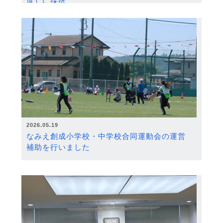
度）に採択
2026.05.19
なみえ創成小学校・中学校合同運動会の運営
補助を行いました