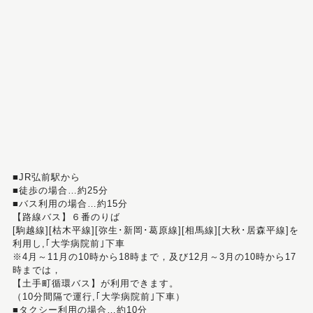
■JR弘前駅から
■徒歩の場合…約25分
■バス利用の場合…約15分
【路線バス】６番のりば
[駒越線][枯木平線][弥生･新岡･葛原線][相馬線][大秋･居森平線]を
利用し,｢大学病院前｣下車
※4月～11月の10時から18時まで，及び12月～3月の10時から17
時までは，
【土手町循環バス】が利用できます。
（10分間隔で運行,｢大学病院前｣下車）
■タクシー利用の場合…約10分