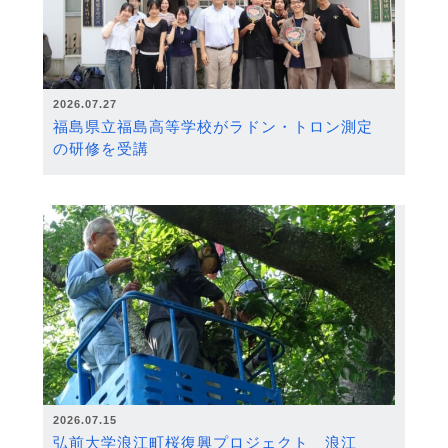
2026.07.27
福島県立福島高等学校がラドン・トロン測定
の研修を受講
2026.07.15
弘前大学浪江町桜復興プロジェクト 浪江