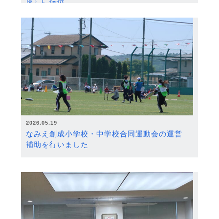
度）に採択
2026.05.19
なみえ創成小学校・中学校合同運動会の運営
補助を行いました