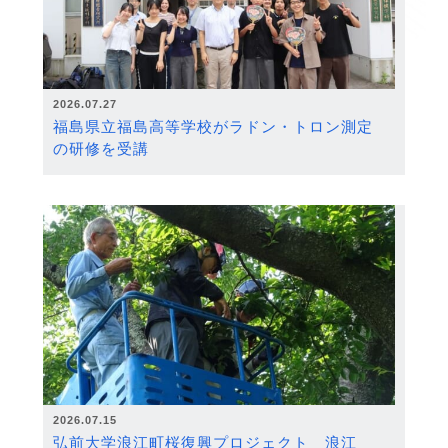
2026.07.27
福島県立福島高等学校がラドン・トロン測定
の研修を受講
2026.07.15
弘前大学浪江町桜復興プロジェクト 浪江