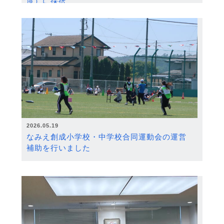
度）に採択
2026.05.19
なみえ創成小学校・中学校合同運動会の運営
補助を行いました