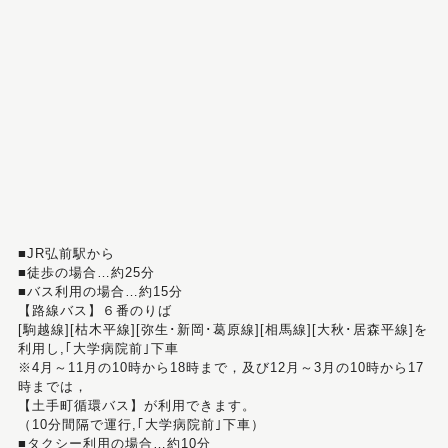
■JR弘前駅から
■徒歩の場合…約25分
■バス利用の場合…約15分
【路線バス】６番のりば
[駒越線][枯木平線][弥生･新岡･葛原線][相馬線][大秋･居森平線]を
利用し,｢大学病院前｣下車
※4月～11月の10時から18時まで，及び12月～3月の10時から17
時までは，
【土手町循環バス】が利用できます。
（10分間隔で運行,｢大学病院前｣下車）
■タクシー利用の場合…約10分