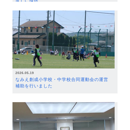
度）に採択
2026.05.19
なみえ創成小学校・中学校合同運動会の運営
補助を行いました