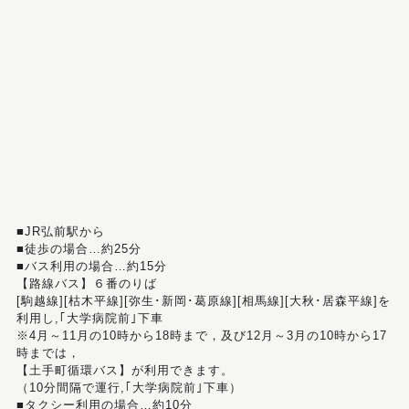
■JR弘前駅から
■徒歩の場合…約25分
■バス利用の場合…約15分
【路線バス】６番のりば
[駒越線][枯木平線][弥生･新岡･葛原線][相馬線][大秋･居森平線]を
利用し,｢大学病院前｣下車
※4月～11月の10時から18時まで，及び12月～3月の10時から17
時までは，
【土手町循環バス】が利用できます。
（10分間隔で運行,｢大学病院前｣下車）
■タクシー利用の場合…約10分