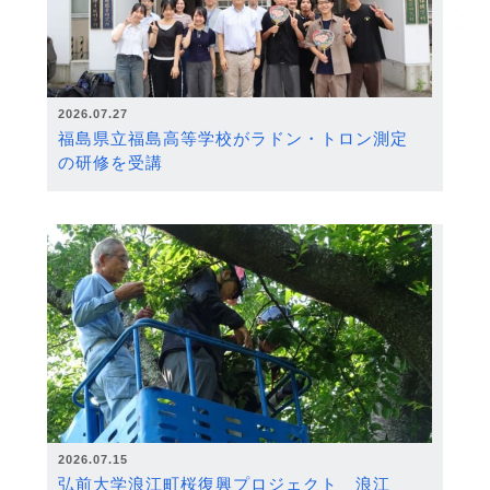
2026.07.27
福島県立福島高等学校がラドン・トロン測定
の研修を受講
2026.07.15
弘前大学浪江町桜復興プロジェクト 浪江