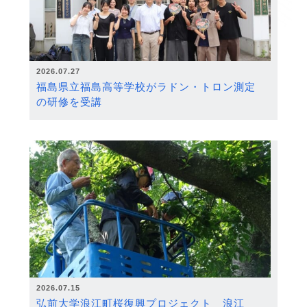
2026.07.27
福島県立福島高等学校がラドン・トロン測定
の研修を受講
2026.07.15
弘前大学浪江町桜復興プロジェクト 浪江