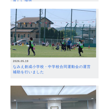
度）に採択
2026.05.19
なみえ創成小学校・中学校合同運動会の運営
補助を行いました