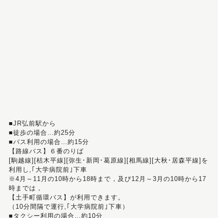
■JR弘前駅から
■徒歩の場合…約25分
■バス利用の場合…約15分
【路線バス】６番のりば
[駒越線][枯木平線][弥生･新岡･葛原線][相馬線][大秋･居森平線]を
利用し,｢大学病院前｣下車
※4月～11月の10時から18時まで，及び12月～3月の10時から17
時までは，
【土手町循環バス】が利用できます。
（10分間隔で運行,｢大学病院前｣下車）
■タクシー利用の場合…約10分