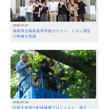
2026.07.27
福島県立福島高等学校がラドン・トロン測定
の研修を受講
2026.07.15
弘前大学浪江町桜復興プロジェクト 浪江