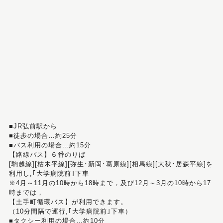
■JR弘前駅から
■徒歩の場合…約25分
■バス利用の場合…約15分
【路線バス】６番のりば
[駒越線][枯木平線][弥生･新岡･葛原線][相馬線][大秋･居森平線]を
利用し,｢大学病院前｣下車
※4月～11月の10時から18時まで，及び12月～3月の10時から17
時までは，
【土手町循環バス】が利用できます。
（10分間隔で運行,｢大学病院前｣下車）
■タクシー利用の場合…約10分