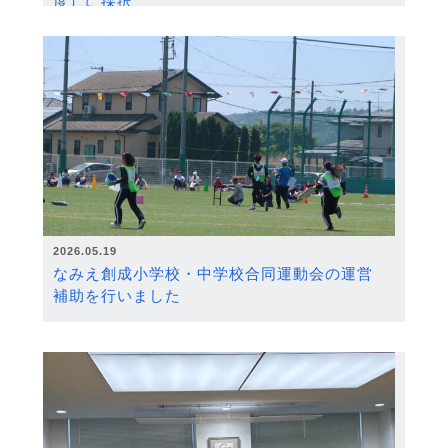
度）に採択
2026.05.19
なみえ創成小学校・中学校合同運動会の運営
補助を行いました