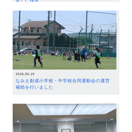
度）に採択
2026.05.19
なみえ創成小学校・中学校合同運動会の運営
補助を行いました