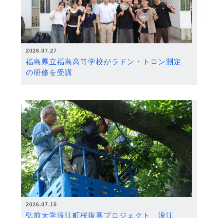
2026.07.27
福島県立福島高等学校がラドン・トロン測定
の研修を受講
2026.07.15
弘前大学浪江町桜復興プロジェクト 浪江