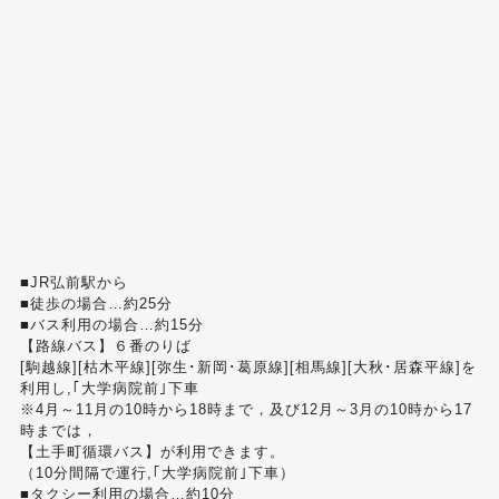
■JR弘前駅から
■徒歩の場合…約25分
■バス利用の場合…約15分
【路線バス】６番のりば
[駒越線][枯木平線][弥生･新岡･葛原線][相馬線][大秋･居森平線]を
利用し,｢大学病院前｣下車
※4月～11月の10時から18時まで，及び12月～3月の10時から17
時までは，
【土手町循環バス】が利用できます。
（10分間隔で運行,｢大学病院前｣下車）
■タクシー利用の場合…約10分