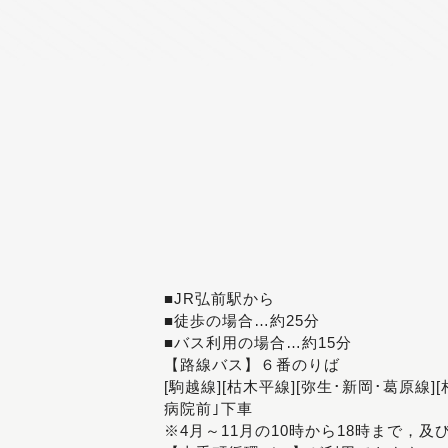
■JR弘前駅から
■徒歩の場合…約25分
■バス利用の場合…約15分
【路線バス】６番のりば
[駒越線][枯木平線][弥生･新岡･葛原線]
病院前｣下車
※4月～11月の10時から18時まで，及