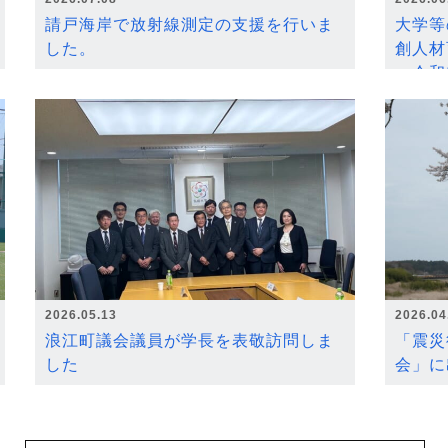
請戸海岸で放射線測定の支援を行いま
大学等
した。
創人材
～令和
2026.05.13
2026.04
浪江町議会議員が学長を表敬訪問しま
「震災
した
会」に