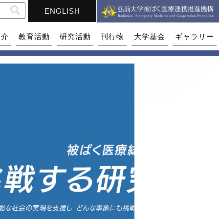
ENGLISH
紹介
教育活動
研究活動
刊行物
大学基金
ギャラリー