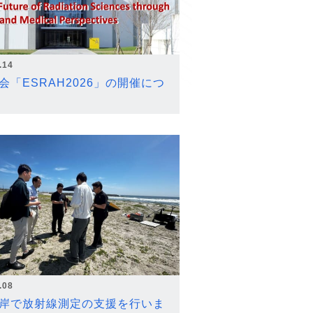
.14
会「ESRAH2026」の開催につ
.08
岸で放射線測定の支援を行いま