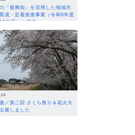
の「復興知」を活用した地域共
育成・定着推進事業（令和8年度
12年度）に採択
.14
後／第二回 さくら祭り＆花火大
出展しました