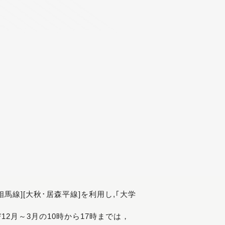
[相馬線][大秋･居森平線]を利用し,｢大学
び12月～3月の10時から17時までは，