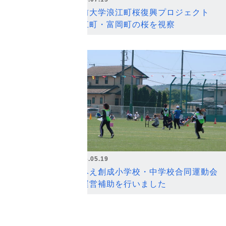
弘前大学浪江町桜復興プロジェクト
浪江町・富岡町の桜を視察
2026.05.19
なみえ創成小学校・中学校合同運動会
の運営補助を行いました