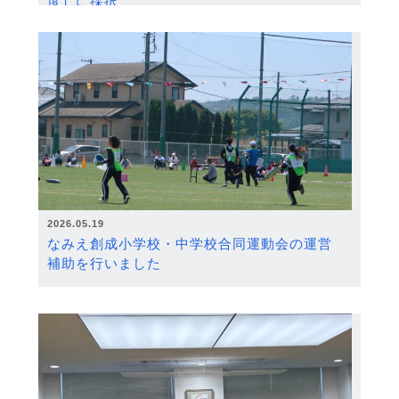
度）に採択
2026.05.19
なみえ創成小学校・中学校合同運動会の運営
補助を行いました