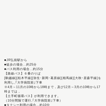
■JR弘前駅から
■徒歩の場合…約25分
■バス利用の場合…約15分
【路線バス】６番のりば
[駒越線][枯木平線][弥生･新岡･葛原線][相馬線][大秋･居森平線]を
利用し,｢大学病院前｣下車
※4月～11月の10時から18時まで，及び12月～3月の10時から17
時までは，
【土手町循環バス】が利用できます。
（10分間隔で運行,｢大学病院前｣下車）
■タクシー利用の場合…約10分