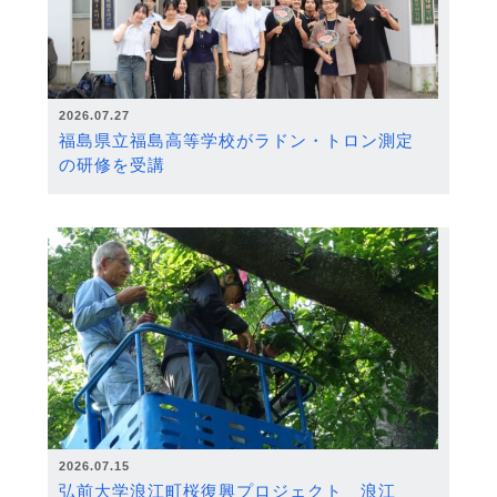
2026.07.27
福島県立福島高等学校がラドン・トロン測定
の研修を受講
2026.07.15
弘前大学浪江町桜復興プロジェクト 浪江