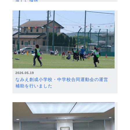
度）に採択
2026.05.19
なみえ創成小学校・中学校合同運動会の運営
補助を行いました