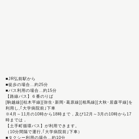
■JR弘前駅から
■徒歩の場合…約25分
■バス利用の場合…約15分
【路線バス】６番のりば
[駒越線][枯木平線][弥生･新岡･葛原線][相馬線][大秋･居森平線]を
利用し,｢大学病院前｣下車
※4月～11月の10時から18時まで，及び12月～3月の10時から17
時までは，
【土手町循環バス】が利用できます。
（10分間隔で運行,｢大学病院前｣下車）
■タクシー利用の場合…約10分