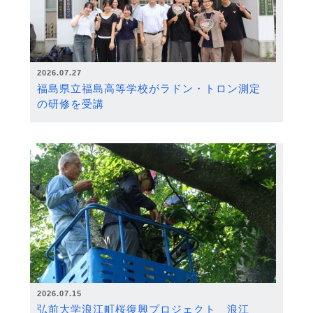
2026.07.27
福島県立福島高等学校がラドン・トロン測定
の研修を受講
2026.07.15
弘前大学浪江町桜復興プロジェクト 浪江