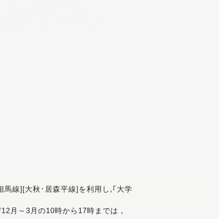
[相馬線][大秋･居森平線]を利用し,｢大学
び12月～3月の10時から17時までは，