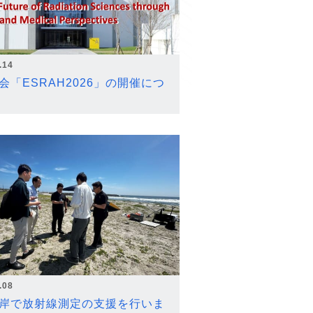
.14
会「ESRAH2026」の開催につ
.08
岸で放射線測定の支援を行いま