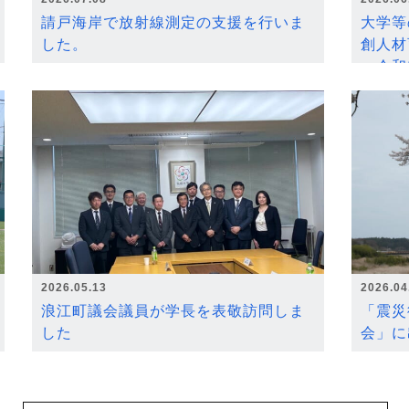
請戸海岸で放射線測定の支援を行いま
大学等
した。
創人材
～令和
2026.05.13
2026.04
浪江町議会議員が学長を表敬訪問しま
「震災
した
会」に