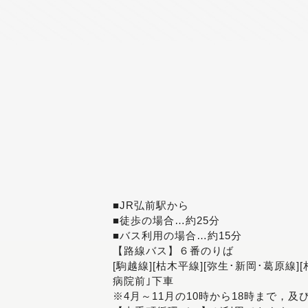
■JR弘前駅から
■徒歩の場合…約25分
■バス利用の場合…約15分
【路線バス】６番のりば
[駒越線][枯木平線][弥生･新岡･葛原線]
病院前｣下車
※4月～11月の10時から18時まで，及