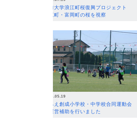
弘前大学浪江町桜復興プロジェクト
浪江町・富岡町の桜を視察
2026.05.19
なみえ創成小学校・中学校合同運動会
の運営補助を行いました