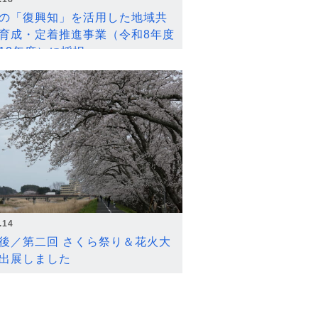
の「復興知」を活用した地域共
育成・定着推進事業（令和8年度
12年度）に採択
.14
後／第二回 さくら祭り＆花火大
出展しました