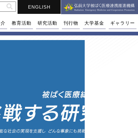
ENGLISH
紹介
教育活動
研究活動
刊行物
大学基金
ギャラリー