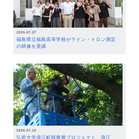
2026.07.27
福島県立福島高等学校がラドン・トロン測定
の研修を受講
2026.07.15
弘前大学浪江町桜復興プロジェクト 浪江