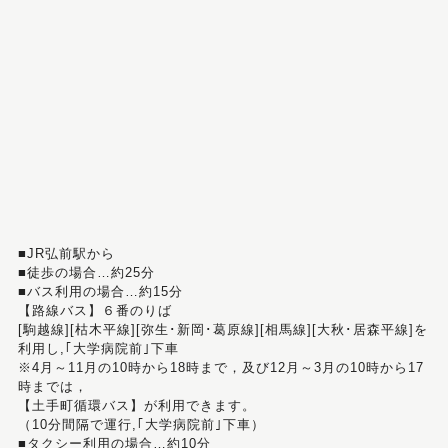
■JR弘前駅から
■徒歩の場合…約25分
■バス利用の場合…約15分
【路線バス】６番のりば
[駒越線][枯木平線][弥生･新岡･葛原線][相馬線][大秋･居森平線]を
利用し,｢大学病院前｣下車
※4月～11月の10時から18時まで，及び12月～3月の10時から17
時までは，
【土手町循環バス】が利用できます。
（10分間隔で運行,｢大学病院前｣下車）
■タクシー利用の場合…約10分