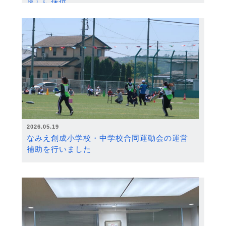
度）に採択
2026.05.19
なみえ創成小学校・中学校合同運動会の運営
補助を行いました