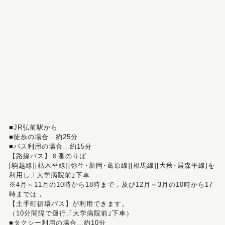
■JR弘前駅から
■徒歩の場合…約25分
■バス利用の場合…約15分
【路線バス】６番のりば
[駒越線][枯木平線][弥生･新岡･葛原線][相馬線][大秋･居森平線]を
利用し,｢大学病院前｣下車
※4月～11月の10時から18時まで，及び12月～3月の10時から17
時までは，
【土手町循環バス】が利用できます。
（10分間隔で運行,｢大学病院前｣下車）
■タクシー利用の場合…約10分