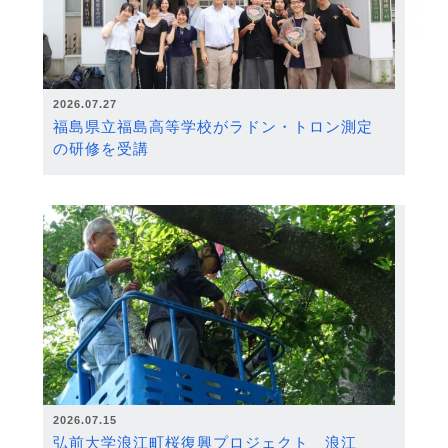
2026.07.27
福島県立福島高等学校がラドン・トロン測定
の研修を受講
2026.07.15
弘前大学浪江町桜復興プロジェクト 浪江