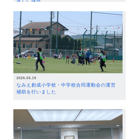
度）に採択
2026.05.19
なみえ創成小学校・中学校合同運動会の運営
補助を行いました