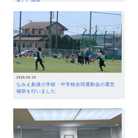
度）に採択
2026.05.19
なみえ創成小学校・中学校合同運動会の運営
補助を行いました