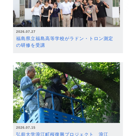
2026.07.27
福島県立福島高等学校がラドン・トロン測定
の研修を受講
2026.07.15
弘前大学浪江町桜復興プロジェクト 浪江