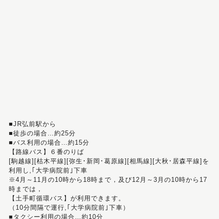
■JR弘前駅から
■徒歩の場合…約25分
■バス利用の場合…約15分
【路線バス】６番のりば
[駒越線][枯木平線][弥生･新岡･葛原線][相馬線][大秋･居森平線]を
利用し,｢大学病院前｣下車
※4月～11月の10時から18時まで，及び12月～3月の10時から17
時までは，
【土手町循環バス】が利用できます。
（10分間隔で運行,｢大学病院前｣下車）
■タクシー利用の場合…約10分