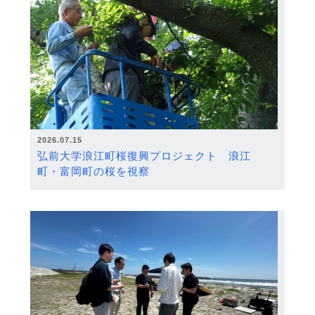
2026.07.15
弘前大学浪江町桜復興プロジェクト 浪江
町・富岡町の桜を視察