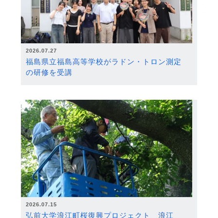
2026.07.27
福島県立福島高等学校がラドン・トロン測定
の研修を受講
2026.07.15
弘前大学浪江町桜復興プロジェクト 浪江