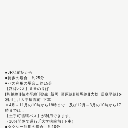
■JR弘前駅から
■徒歩の場合…約25分
■バス利用の場合…約15分
【路線バス】６番のりば
[駒越線][枯木平線][弥生･新岡･葛原線][相馬線][大秋･居森平線]を
利用し,｢大学病院前｣下車
※4月～11月の10時から18時まで，及び12月～3月の10時から17
時までは，
【土手町循環バス】が利用できます。
（10分間隔で運行,｢大学病院前｣下車）
■タクシー利用の場合…約10分