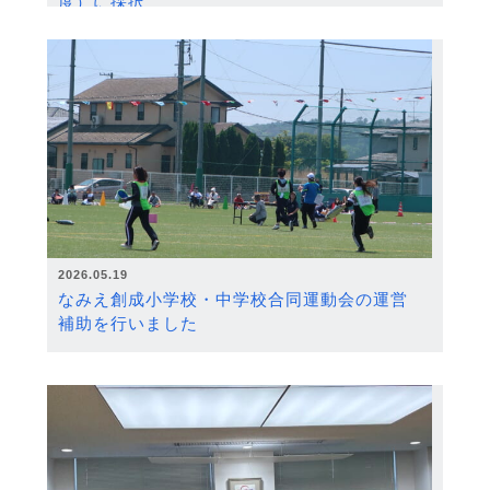
度）に採択
2026.05.19
なみえ創成小学校・中学校合同運動会の運営
補助を行いました