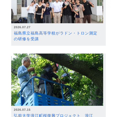
2026.07.27
福島県立福島高等学校がラドン・トロン測定
の研修を受講
2026.07.15
弘前大学浪江町桜復興プロジェクト 浪江