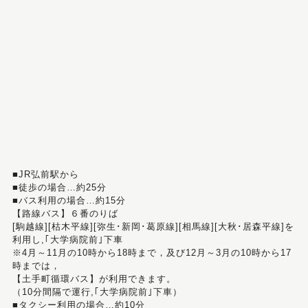
■JR弘前駅から
■徒歩の場合…約25分
■バス利用の場合…約15分
【路線バス】６番のりば
[駒越線][枯木平線][弥生･新岡･葛原線][相馬線][大秋･居森平線]を
利用し,｢大学病院前｣下車
※4月～11月の10時から18時まで，及び12月～3月の10時から17
時までは，
【土手町循環バス】が利用できます。
（10分間隔で運行,｢大学病院前｣下車）
■タクシー利用の場合…約10分