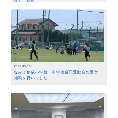
度）に採択
2026.05.19
なみえ創成小学校・中学校合同運動会の運営
補助を行いました