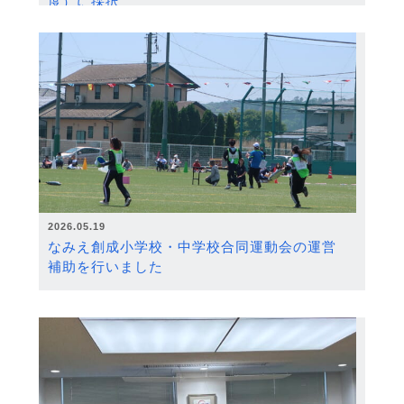
度）に採択
2026.05.19
なみえ創成小学校・中学校合同運動会の運営
補助を行いました