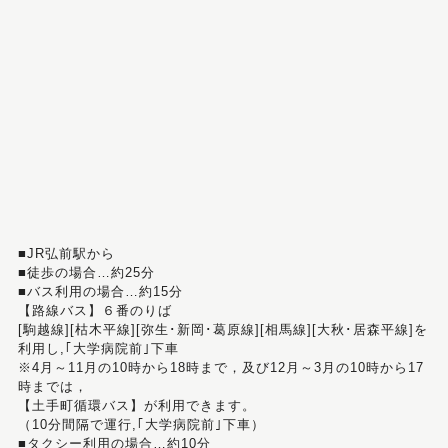
■JR弘前駅から
■徒歩の場合…約25分
■バス利用の場合…約15分
【路線バス】６番のりば
[駒越線][枯木平線][弥生･新岡･葛原線][相馬線][大秋･居森平線]を
利用し,｢大学病院前｣下車
※4月～11月の10時から18時まで，及び12月～3月の10時から17
時までは，
【土手町循環バス】が利用できます。
（10分間隔で運行,｢大学病院前｣下車）
■タクシー利用の場合…約10分