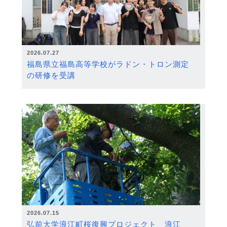
2026.07.27
福島県立福島高等学校がラドン・トロン測定
の研修を受講
2026.07.15
弘前大学浪江町桜復興プロジェクト 浪江