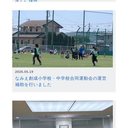
度）に採択
2026.05.19
なみえ創成小学校・中学校合同運動会の運営
補助を行いました