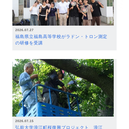
2026.07.27
福島県立福島高等学校がラドン・トロン測定
の研修を受講
2026.07.15
弘前大学浪江町桜復興プロジェクト 浪江