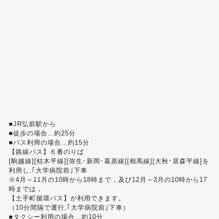
■JR弘前駅から
■徒歩の場合…約25分
■バス利用の場合…約15分
【路線バス】６番のりば
[駒越線][枯木平線][弥生･新岡･葛原線][相馬線][大秋･居森平線]を
利用し,｢大学病院前｣下車
※4月～11月の10時から18時まで，及び12月～3月の10時から17
時までは，
【土手町循環バス】が利用できます。
（10分間隔で運行,｢大学病院前｣下車）
■タクシー利用の場合…約10分