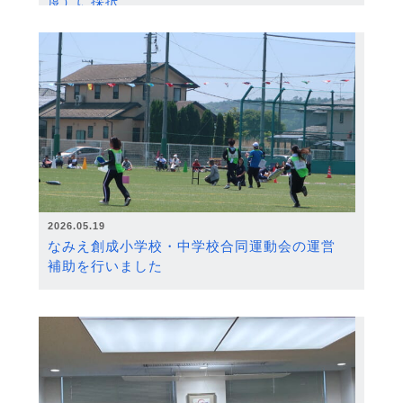
度）に採択
2026.05.19
なみえ創成小学校・中学校合同運動会の運営
補助を行いました