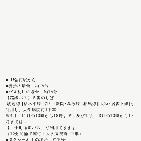
■JR弘前駅から
■徒歩の場合…約25分
■バス利用の場合…約15分
【路線バス】６番のりば
[駒越線][枯木平線][弥生･新岡･葛原線][相馬線][大秋･居森平線]を
利用し,｢大学病院前｣下車
※4月～11月の10時から18時まで，及び12月～3月の10時から17
時までは，
【土手町循環バス】が利用できます。
（10分間隔で運行,｢大学病院前｣下車）
■タクシー利用の場合…約10分