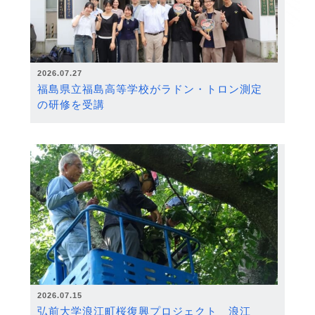
2026.07.27
福島県立福島高等学校がラドン・トロン測定
の研修を受講
2026.07.15
弘前大学浪江町桜復興プロジェクト 浪江