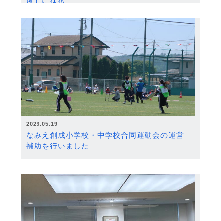
度）に採択
2026.05.19
なみえ創成小学校・中学校合同運動会の運営
補助を行いました