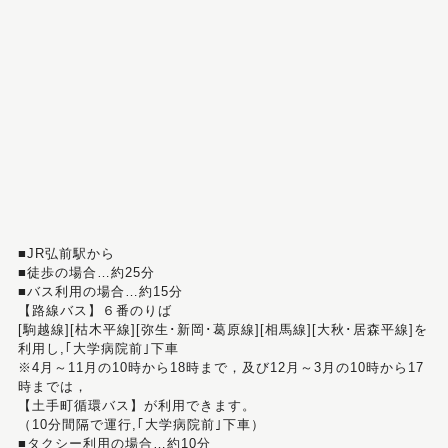
■JR弘前駅から
■徒歩の場合…約25分
■バス利用の場合…約15分
【路線バス】６番のりば
[駒越線][枯木平線][弥生･新岡･葛原線][相馬線][大秋･居森平線]を
利用し,｢大学病院前｣下車
※4月～11月の10時から18時まで，及び12月～3月の10時から17
時までは，
【土手町循環バス】が利用できます。
（10分間隔で運行,｢大学病院前｣下車）
■タクシー利用の場合…約10分