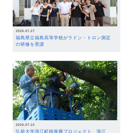
2026.07.27
福島県立福島高等学校がラドン・トロン測定
の研修を受講
2026.07.15
弘前大学浪江町桜復興プロジェクト 浪江