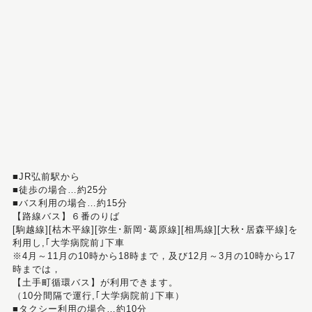
■JR弘前駅から
■徒歩の場合…約25分
■バス利用の場合…約15分
【路線バス】６番のりば
[駒越線][枯木平線][弥生･新岡･葛原線][相馬線][大秋･居森平線]を
利用し,｢大学病院前｣下車
※4月～11月の10時から18時まで，及び12月～3月の10時から17
時までは，
【土手町循環バス】が利用できます。
（10分間隔で運行,｢大学病院前｣下車）
■タクシー利用の場合…約10分