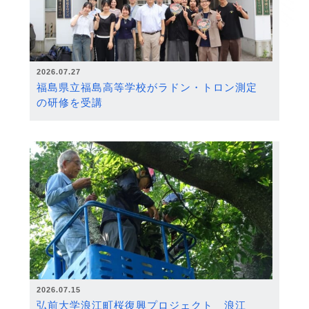
2026.07.27
福島県立福島高等学校がラドン・トロン測定
の研修を受講
2026.07.15
弘前大学浪江町桜復興プロジェクト 浪江