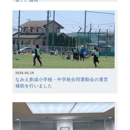
度）に採択
2026.05.19
なみえ創成小学校・中学校合同運動会の運営
補助を行いました