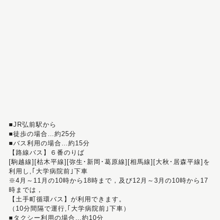
■JR弘前駅から
■徒歩の場合…約25分
■バス利用の場合…約15分
【路線バス】６番のりば
[駒越線][枯木平線][弥生･新岡･葛原線][相馬線][大秋･居森平線]を
利用し,｢大学病院前｣下車
※4月～11月の10時から18時まで，及び12月～3月の10時から17
時までは，
【土手町循環バス】が利用できます。
（10分間隔で運行,｢大学病院前｣下車）
■タクシー利用の場合…約10分