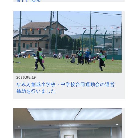
度）に採択
2026.05.19
なみえ創成小学校・中学校合同運動会の運営
補助を行いました