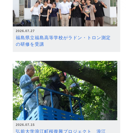
2026.07.27
福島県立福島高等学校がラドン・トロン測定
の研修を受講
2026.07.15
弘前大学浪江町桜復興プロジェクト 浪江