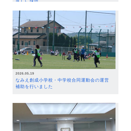
度）に採択
2026.05.19
なみえ創成小学校・中学校合同運動会の運営
補助を行いました