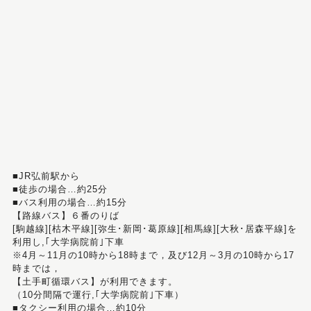
■JR弘前駅から
■徒歩の場合…約25分
■バス利用の場合…約15分
【路線バス】６番のりば
[駒越線][枯木平線][弥生･新岡･葛原線][相馬線][大秋･居森平線]を
利用し,｢大学病院前｣下車
※4月～11月の10時から18時まで，及び12月～3月の10時から17
時までは，
【土手町循環バス】が利用できます。
（10分間隔で運行,｢大学病院前｣下車）
■タクシー利用の場合…約10分