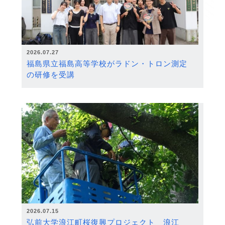
2026.07.27
福島県立福島高等学校がラドン・トロン測定
の研修を受講
2026.07.15
弘前大学浪江町桜復興プロジェクト 浪江