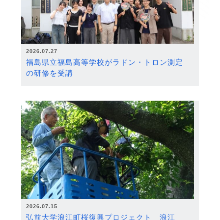
2026.07.27
福島県立福島高等学校がラドン・トロン測定
の研修を受講
2026.07.15
弘前大学浪江町桜復興プロジェクト 浪江