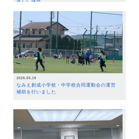
度）に採択
2026.05.19
なみえ創成小学校・中学校合同運動会の運営
補助を行いました