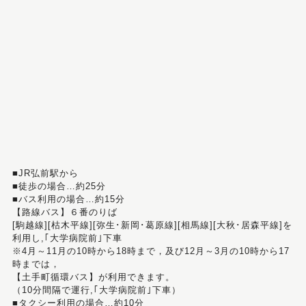
■JR弘前駅から
■徒歩の場合…約25分
■バス利用の場合…約15分
【路線バス】６番のりば
[駒越線][枯木平線][弥生･新岡･葛原線][相馬線][大秋･居森平線]を
利用し,｢大学病院前｣下車
※4月～11月の10時から18時まで，及び12月～3月の10時から17
時までは，
【土手町循環バス】が利用できます。
（10分間隔で運行,｢大学病院前｣下車）
■タクシー利用の場合…約10分