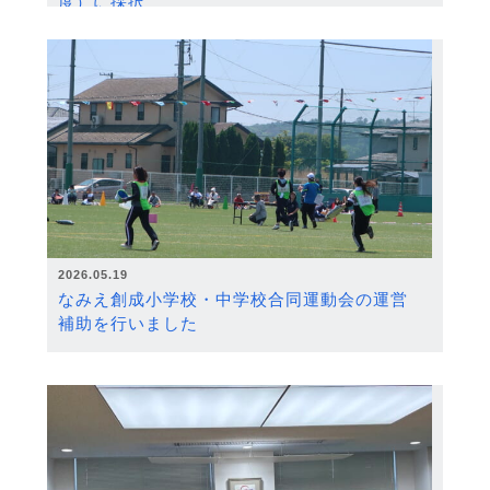
度）に採択
2026.05.19
なみえ創成小学校・中学校合同運動会の運営
補助を行いました