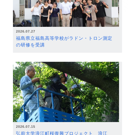
2026.07.27
福島県立福島高等学校がラドン・トロン測定
の研修を受講
2026.07.15
弘前大学浪江町桜復興プロジェクト 浪江