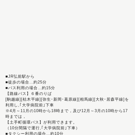
■JR弘前駅から
■徒歩の場合…約25分
■バス利用の場合…約15分
【路線バス】６番のりば
[駒越線][枯木平線][弥生･新岡･葛原線][相馬線][大秋･居森平線]を
利用し,｢大学病院前｣下車
※4月～11月の10時から18時まで，及び12月～3月の10時から17
時までは，
【土手町循環バス】が利用できます。
（10分間隔で運行,｢大学病院前｣下車）
■タクシー利用の場合…約10分