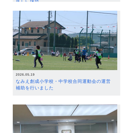
度）に採択
2026.05.19
なみえ創成小学校・中学校合同運動会の運営
補助を行いました