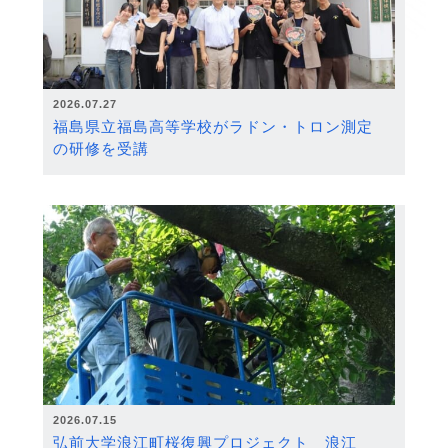
2026.07.27
福島県立福島高等学校がラドン・トロン測定
の研修を受講
2026.07.15
弘前大学浪江町桜復興プロジェクト 浪江