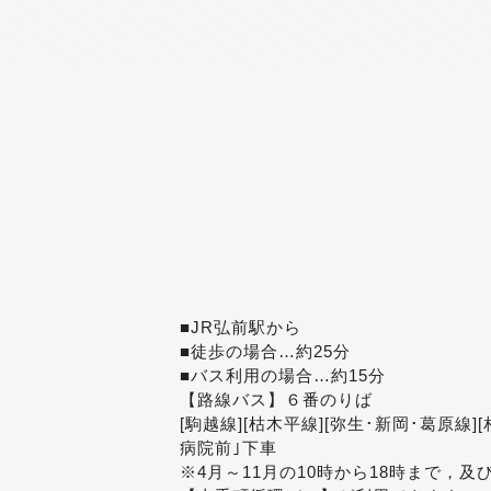
■JR弘前駅から
■徒歩の場合…約25分
■バス利用の場合…約15分
【路線バス】６番のりば
[駒越線][枯木平線][弥生･新岡･葛原線]
病院前｣下車
※4月～11月の10時から18時まで，及