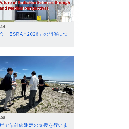
.14
会「ESRAH2026」の開催につ
.08
岸で放射線測定の支援を行いま