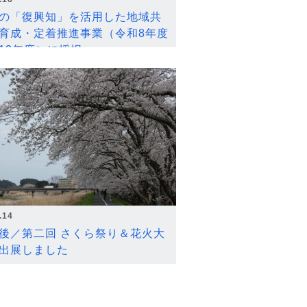
の「復興知」を活用した地域共
育成・定着推進事業（令和8年度
12年度）に採択
.14
後／第二回 さくら祭り＆花火大
出展しました