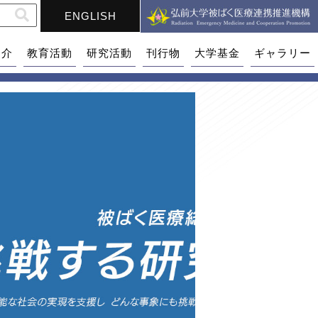
ENGLISH
紹介
教育活動
研究活動
刊行物
大学基金
ギャラリー