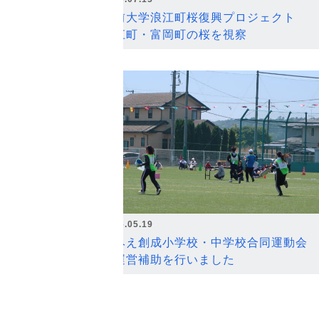
弘前大学浪江町桜復興プロジェクト
浪江町・富岡町の桜を視察
2026.05.19
なみえ創成小学校・中学校合同運動会
の運営補助を行いました