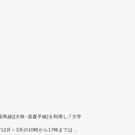
[相馬線][大秋･居森平線]を利用し,｢大学
び12月～3月の10時から17時までは，