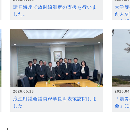
請戸海岸で放射線測定の支援を行いま
大学等
した。
創人材
～令和
2026.05.13
2026.04
浪江町議会議員が学長を表敬訪問しま
「震災
した
会」に