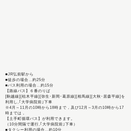
■JR弘前駅から
■徒歩の場合…約25分
■バス利用の場合…約15分
【路線バス】６番のりば
[駒越線][枯木平線][弥生･新岡･葛原線][相馬線][大秋･居森平線]を
利用し,｢大学病院前｣下車
※4月～11月の10時から18時まで，及び12月～3月の10時から17
時までは，
【土手町循環バス】が利用できます。
（10分間隔で運行,｢大学病院前｣下車）
■タクシー利用の場合…約10分