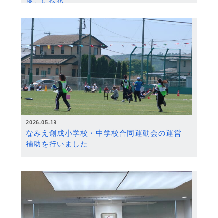
度）に採択
2026.05.19
なみえ創成小学校・中学校合同運動会の運営
補助を行いました