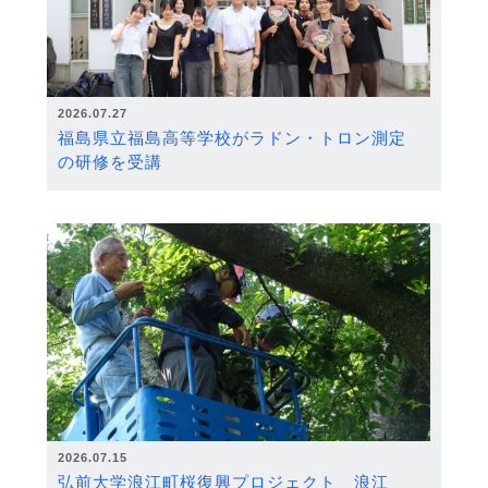
2026.07.27
福島県立福島高等学校がラドン・トロン測定
の研修を受講
2026.07.15
弘前大学浪江町桜復興プロジェクト 浪江