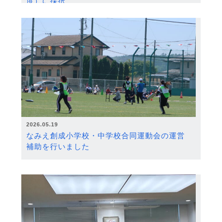
度）に採択
2026.05.19
なみえ創成小学校・中学校合同運動会の運営
補助を行いました