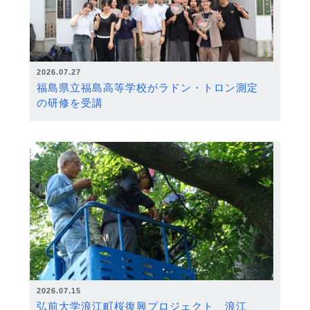
2026.07.27
福島県立福島高等学校がラドン・トロン測定
の研修を受講
2026.07.15
弘前大学浪江町桜復興プロジェクト 浪江