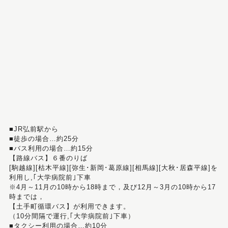
■JR弘前駅から
■徒歩の場合…約25分
■バス利用の場合…約15分
【路線バス】６番のりば
[駒越線][枯木平線][弥生･新岡･葛原線][相馬線][大秋･居森平線]を
利用し,｢大学病院前｣下車
※4月～11月の10時から18時まで，及び12月～3月の10時から17
時までは，
【土手町循環バス】が利用できます。
（10分間隔で運行,｢大学病院前｣下車）
■タクシー利用の場合…約10分