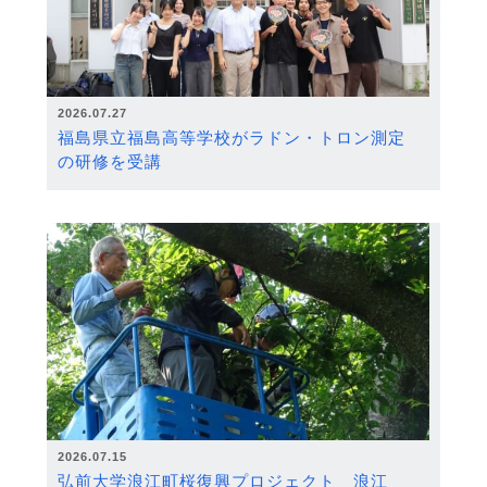
2026.07.27
福島県立福島高等学校がラドン・トロン測定
の研修を受講
2026.07.15
弘前大学浪江町桜復興プロジェクト 浪江