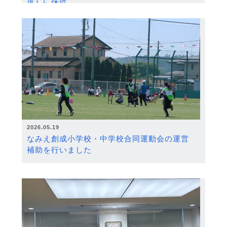
度）に採択
2026.05.19
なみえ創成小学校・中学校合同運動会の運営
補助を行いました