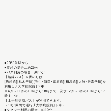
■JR弘前駅から
■徒歩の場合…約25分
■バス利用の場合…約15分
【路線バス】６番のりば
[駒越線][枯木平線][弥生･新岡･葛原線][相馬線][大秋･居森平線]を
利用し,｢大学病院前｣下車
※4月～11月の10時から18時まで，及び12月～3月の10時から17
時までは，
【土手町循環バス】が利用できます。
（10分間隔で運行,｢大学病院前｣下車）
■タクシー利用の場合…約10分