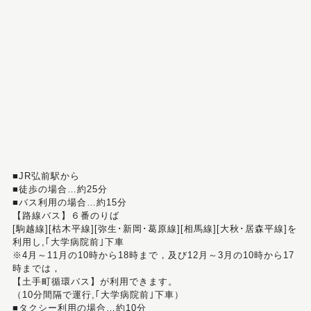
■JR弘前駅から
■徒歩の場合…約25分
■バス利用の場合…約15分
【路線バス】６番のりば
[駒越線][枯木平線][弥生･新岡･葛原線][相馬線][大秋･居森平線]を
利用し,｢大学病院前｣下車
※4月～11月の10時から18時まで，及び12月～3月の10時から17
時までは，
【土手町循環バス】が利用できます。
（10分間隔で運行,｢大学病院前｣下車）
■タクシー利用の場合…約10分