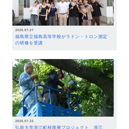
2026.07.27
福島県立福島高等学校がラドン・トロン測定
の研修を受講
2026.07.15
弘前大学浪江町桜復興プロジェクト 浪江