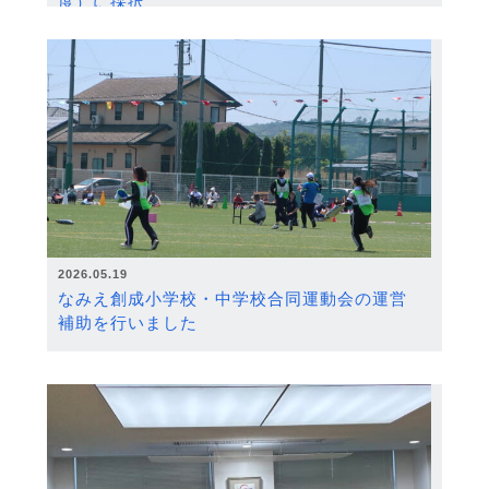
度）に採択
2026.05.19
なみえ創成小学校・中学校合同運動会の運営
補助を行いました