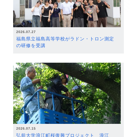
2026.07.27
福島県立福島高等学校がラドン・トロン測定
の研修を受講
2026.07.15
弘前大学浪江町桜復興プロジェクト 浪江