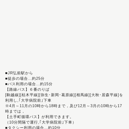
■JR弘前駅から
■徒歩の場合…約25分
■バス利用の場合…約15分
【路線バス】６番のりば
[駒越線][枯木平線][弥生･新岡･葛原線][相馬線][大秋･居森平線]を
利用し,｢大学病院前｣下車
※4月～11月の10時から18時まで，及び12月～3月の10時から17
時までは，
【土手町循環バス】が利用できます。
（10分間隔で運行,｢大学病院前｣下車）
■タクシー利用の場合…約10分