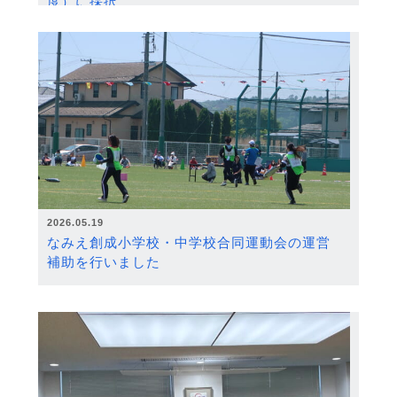
度）に採択
2026.05.19
なみえ創成小学校・中学校合同運動会の運営
補助を行いました