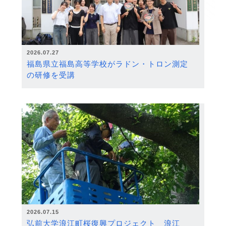
2026.07.27
福島県立福島高等学校がラドン・トロン測定
の研修を受講
2026.07.15
弘前大学浪江町桜復興プロジェクト 浪江