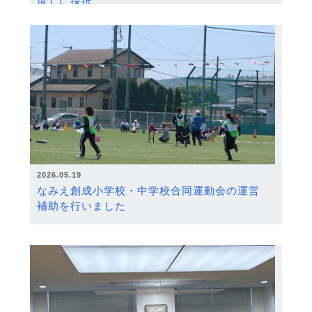
度）に採択
2026.05.19
なみえ創成小学校・中学校合同運動会の運営
補助を行いました