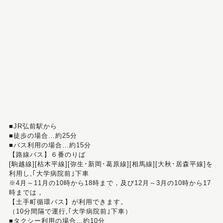
■JR弘前駅から
■徒歩の場合…約25分
■バス利用の場合…約15分
【路線バス】６番のりば
[駒越線][枯木平線][弥生･新岡･葛原線][相馬線][大秋･居森平線]を
利用し,｢大学病院前｣下車
※4月～11月の10時から18時まで，及び12月～3月の10時から17
時までは，
【土手町循環バス】が利用できます。
（10分間隔で運行,｢大学病院前｣下車）
■タクシー利用の場合…約10分