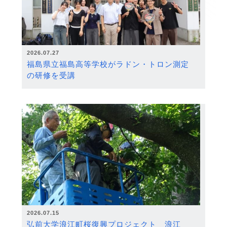
2026.07.27
福島県立福島高等学校がラドン・トロン測定
の研修を受講
2026.07.15
弘前大学浪江町桜復興プロジェクト 浪江