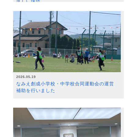
度）に採択
2026.05.19
なみえ創成小学校・中学校合同運動会の運営
補助を行いました