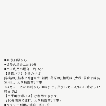
■JR弘前駅から
■徒歩の場合…約25分
■バス利用の場合…約15分
【路線バス】６番のりば
[駒越線][枯木平線][弥生･新岡･葛原線][相馬線][大秋･居森平線]を
利用し,｢大学病院前｣下車
※4月～11月の10時から18時まで，及び12月～3月の10時から17
時までは，
【土手町循環バス】が利用できます。
（10分間隔で運行,｢大学病院前｣下車）
■タクシー利用の場合…約10分