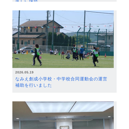
度）に採択
2026.05.19
なみえ創成小学校・中学校合同運動会の運営
補助を行いました