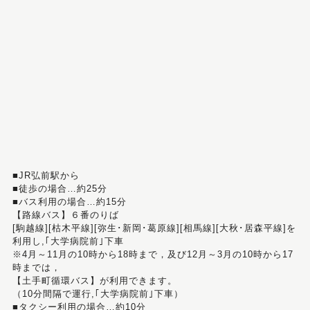
■JR弘前駅から
■徒歩の場合…約25分
■バス利用の場合…約15分
【路線バス】６番のりば
[駒越線][枯木平線][弥生･新岡･葛原線][相馬線][大秋･居森平線]を
利用し,｢大学病院前｣下車
※4月～11月の10時から18時まで，及び12月～3月の10時から17
時までは，
【土手町循環バス】が利用できます。
（10分間隔で運行,｢大学病院前｣下車）
■タクシー利用の場合…約10分