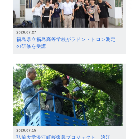
2026.07.27
福島県立福島高等学校がラドン・トロン測定
の研修を受講
2026.07.15
弘前大学浪江町桜復興プロジェクト 浪江