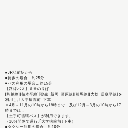
■JR弘前駅から
■徒歩の場合…約25分
■バス利用の場合…約15分
【路線バス】６番のりば
[駒越線][枯木平線][弥生･新岡･葛原線][相馬線][大秋･居森平線]を
利用し,｢大学病院前｣下車
※4月～11月の10時から18時まで，及び12月～3月の10時から17
時までは，
【土手町循環バス】が利用できます。
（10分間隔で運行,｢大学病院前｣下車）
■タクシー利用の場合…約10分