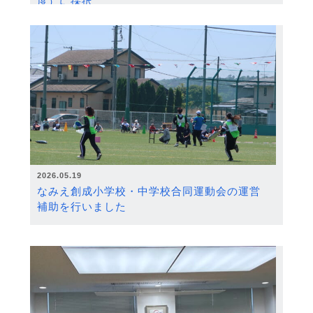
度）に採択
2026.05.19
なみえ創成小学校・中学校合同運動会の運営
補助を行いました