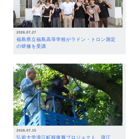
2026.07.27
福島県立福島高等学校がラドン・トロン測定
の研修を受講
2026.07.15
弘前大学浪江町桜復興プロジェクト 浪江