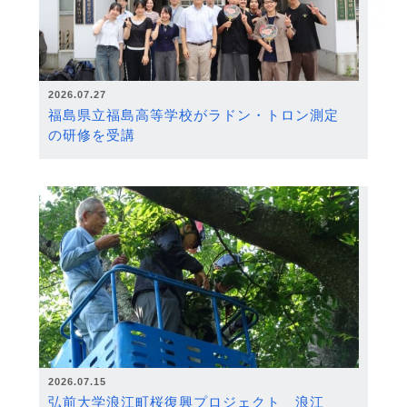
2026.07.27
福島県立福島高等学校がラドン・トロン測定
の研修を受講
2026.07.15
弘前大学浪江町桜復興プロジェクト 浪江