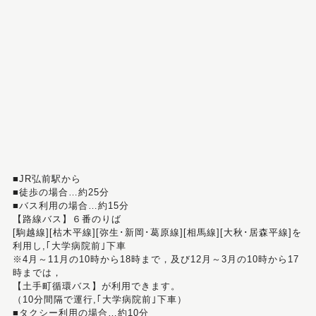
■JR弘前駅から
■徒歩の場合…約25分
■バス利用の場合…約15分
【路線バス】６番のりば
[駒越線][枯木平線][弥生･新岡･葛原線][相馬線][大秋･居森平線]を
利用し,｢大学病院前｣下車
※4月～11月の10時から18時まで，及び12月～3月の10時から17
時までは，
【土手町循環バス】が利用できます。
（10分間隔で運行,｢大学病院前｣下車）
■タクシー利用の場合…約10分