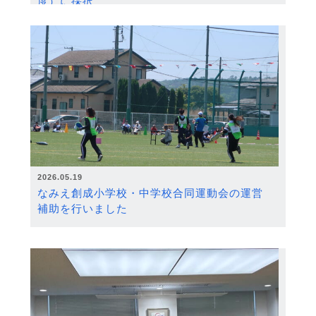
度）に採択
2026.05.19
なみえ創成小学校・中学校合同運動会の運営
補助を行いました