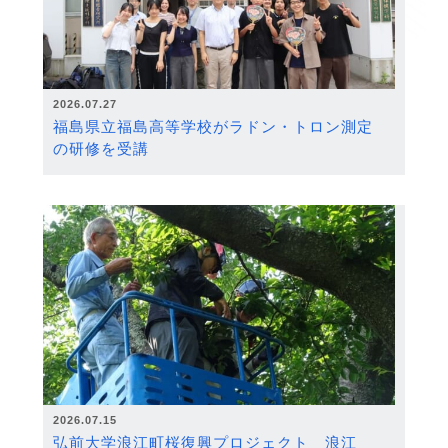
2026.07.27
福島県立福島高等学校がラドン・トロン測定
の研修を受講
2026.07.15
弘前大学浪江町桜復興プロジェクト 浪江