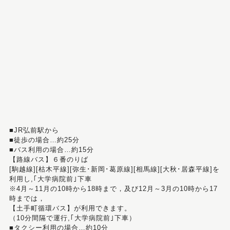
■JR弘前駅から
■徒歩の場合…約25分
■バス利用の場合…約15分
【路線バス】６番のりば
[駒越線][枯木平線][弥生･新岡･葛原線][相馬線][大秋･居森平線]を
利用し,｢大学病院前｣下車
※4月～11月の10時から18時まで，及び12月～3月の10時から17
時までは，
【土手町循環バス】が利用できます。
（10分間隔で運行,｢大学病院前｣下車）
■タクシー利用の場合…約10分