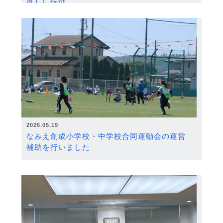
度）に採択
2026.05.19
なみえ創成小学校・中学校合同運動会の運営
補助を行いました