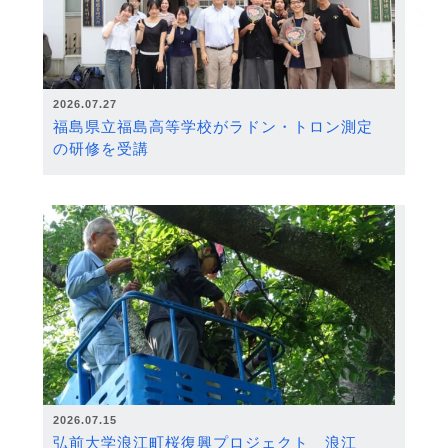
2026.07.27
福島県立福島高等学校がラドン・トロン測定
の研修を受講
2026.07.15
弘前大学浪江町桜復興プロジェクト 浪江