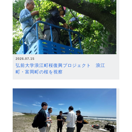
2026.07.15
弘前大学浪江町桜復興プロジェクト 浪江
町・富岡町の桜を視察