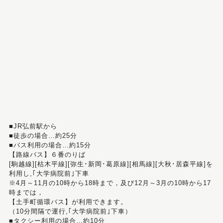
■JR弘前駅から
■徒歩の場合…約25分
■バス利用の場合…約15分
【路線バス】６番のりば
[駒越線][枯木平線][弥生･新岡･葛原線][相馬線][大秋･居森平線]を
利用し,｢大学病院前｣下車
※4月～11月の10時から18時まで，及び12月～3月の10時から17
時までは，
【土手町循環バス】が利用できます。
（10分間隔で運行,｢大学病院前｣下車）
■タクシー利用の場合…約10分