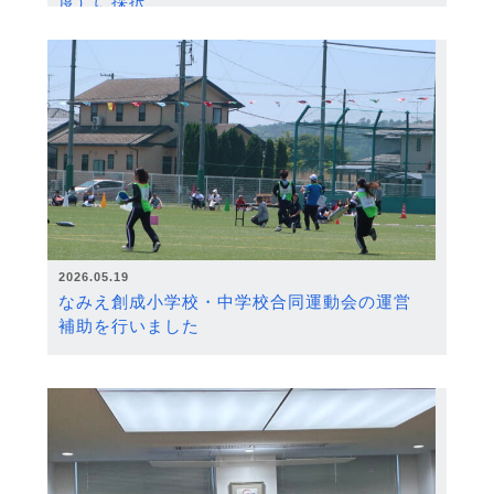
度）に採択
2026.05.19
なみえ創成小学校・中学校合同運動会の運営
補助を行いました