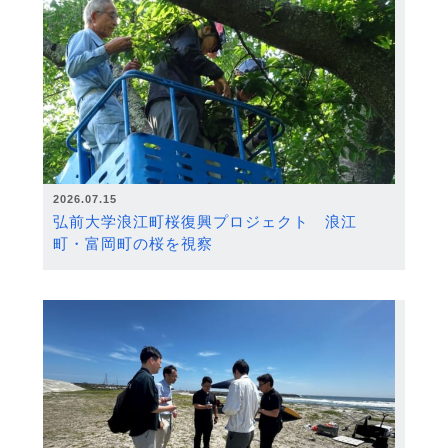
2026.07.15
弘前大学浪江町桜復興プロジェクト 浪江
町・富岡町の桜を視察