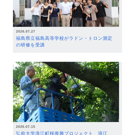
2026.07.27
福島県立福島高等学校がラドン・トロン測定
の研修を受講
2026.07.15
弘前大学浪江町桜復興プロジェクト 浪江