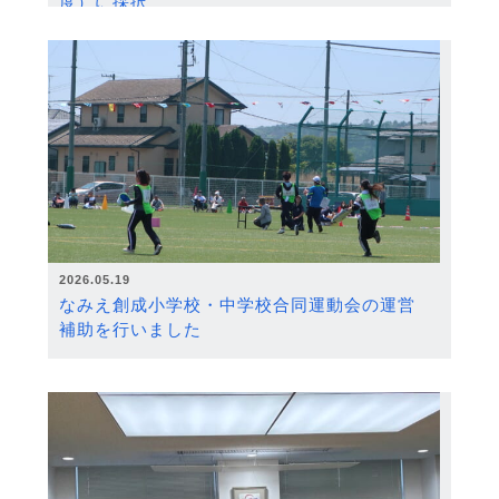
度）に採択
2026.05.19
なみえ創成小学校・中学校合同運動会の運営
補助を行いました