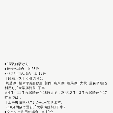
■JR弘前駅から
■徒歩の場合…約25分
■バス利用の場合…約15分
【路線バス】６番のりば
[駒越線][枯木平線][弥生･新岡･葛原線][相馬線][大秋･居森平線]を
利用し,｢大学病院前｣下車
※4月～11月の10時から18時まで，及び12月～3月の10時から17
時までは，
【土手町循環バス】が利用できます。
（10分間隔で運行,｢大学病院前｣下車）
■タクシー利用の場合…約10分