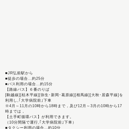
■JR弘前駅から
■徒歩の場合…約25分
■バス利用の場合…約15分
【路線バス】６番のりば
[駒越線][枯木平線][弥生･新岡･葛原線][相馬線][大秋･居森平線]を
利用し,｢大学病院前｣下車
※4月～11月の10時から18時まで，及び12月～3月の10時から17
時までは，
【土手町循環バス】が利用できます。
（10分間隔で運行,｢大学病院前｣下車）
■タクシー利用の場合…約10分