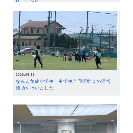
度）に採択
2026.05.19
なみえ創成小学校・中学校合同運動会の運営
補助を行いました