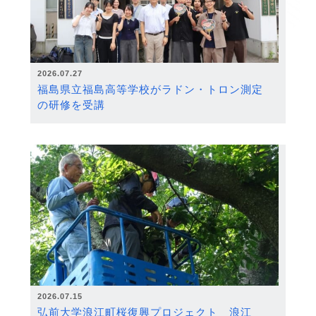
2026.07.27
福島県立福島高等学校がラドン・トロン測定
の研修を受講
2026.07.15
弘前大学浪江町桜復興プロジェクト 浪江