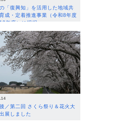
の「復興知」を活用した地域共
育成・定着推進事業（令和8年度
12年度）に採択
.14
後／第二回 さくら祭り＆花火大
出展しました