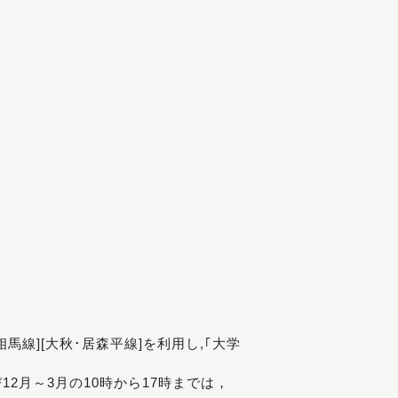
[相馬線][大秋･居森平線]を利用し,｢大学
び12月～3月の10時から17時までは，