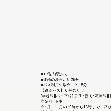
■JR弘前駅から
■徒歩の場合…約25分
■バス利用の場合…約15分
【路線バス】６番のりば
[駒越線][枯木平線][弥生･新岡･葛原線]
病院前｣下車
※4月～11月の10時から18時まで，及