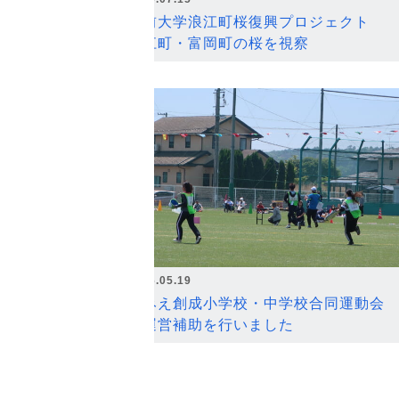
弘前大学浪江町桜復興プロジェクト
浪江町・富岡町の桜を視察
2026.05.19
なみえ創成小学校・中学校合同運動会
の運営補助を行いました