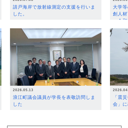
請戸海岸で放射線測定の支援を行いま
大学等
した。
創人材
～令和
2026.05.13
2026.04
浪江町議会議員が学長を表敬訪問しま
「震災
した
会」に