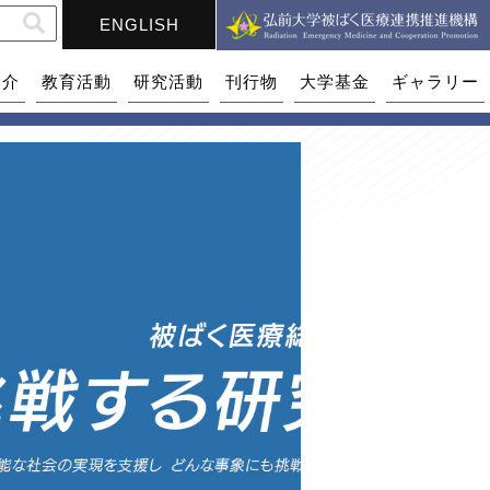
ENGLISH
紹介
教育活動
研究活動
刊行物
大学基金
ギャラリー