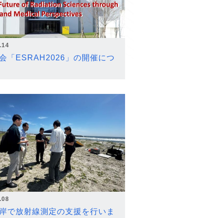
.14
会「ESRAH2026」の開催につ
.08
岸で放射線測定の支援を行いま