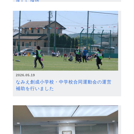
度）に採択
2026.05.19
なみえ創成小学校・中学校合同運動会の運営
補助を行いました