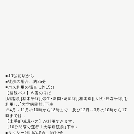
■JR弘前駅から
■徒歩の場合…約25分
■バス利用の場合…約15分
【路線バス】６番のりば
[駒越線][枯木平線][弥生･新岡･葛原線][相馬線][大秋･居森平線]を
利用し,｢大学病院前｣下車
※4月～11月の10時から18時まで，及び12月～3月の10時から17
時までは，
【土手町循環バス】が利用できます。
（10分間隔で運行,｢大学病院前｣下車）
■タクシー利用の場合…約10分