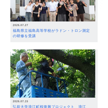
2026.07.27
福島県立福島高等学校がラドン・トロン測定
の研修を受講
2026.07.15
弘前大学浪江町桜復興プロジェクト 浪江