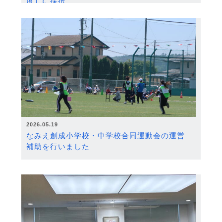
度）に採択
2026.05.19
なみえ創成小学校・中学校合同運動会の運営
補助を行いました