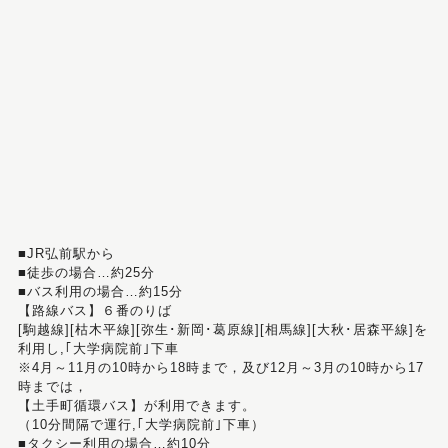
■JR弘前駅から
■徒歩の場合…約25分
■バス利用の場合…約15分
【路線バス】６番のりば
[駒越線][枯木平線][弥生･新岡･葛原線][相馬線][大秋･居森平線]を
利用し,｢大学病院前｣下車
※4月～11月の10時から18時まで，及び12月～3月の10時から17
時までは，
【土手町循環バス】が利用できます。
（10分間隔で運行,｢大学病院前｣下車）
■タクシー利用の場合…約10分