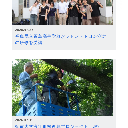
2026.07.27
福島県立福島高等学校がラドン・トロン測定
の研修を受講
2026.07.15
弘前大学浪江町桜復興プロジェクト 浪江