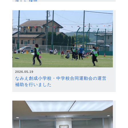
度）に採択
2026.05.19
なみえ創成小学校・中学校合同運動会の運営
補助を行いました