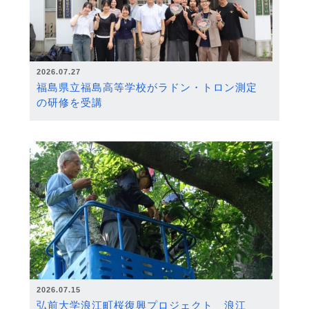
2026.07.27
福島県立福島高等学校がラドン・トロン測定
の研修を受講
2026.07.15
弘前大学浪江町桜復興プロジェクト 浪江