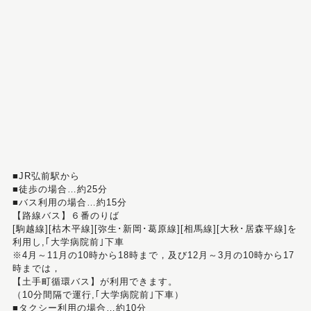
■JR弘前駅から
■徒歩の場合…約25分
■バス利用の場合…約15分
【路線バス】６番のりば
[駒越線][枯木平線][弥生･新岡･葛原線][相馬線][大秋･居森平線]を
利用し,｢大学病院前｣下車
※4月～11月の10時から18時まで，及び12月～3月の10時から17
時までは，
【土手町循環バス】が利用できます。
（10分間隔で運行,｢大学病院前｣下車）
■タクシー利用の場合…約10分